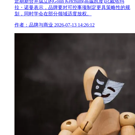
近期新合并成立的Golin Ketchum(高诚凯度)总裁塔玛
拉・诺曼表示，品牌要对可控事项制定更具策略性的规
划，同时学会在部分领域适度放权。
作者：品牌与商业
2026-07-13 14:26:12