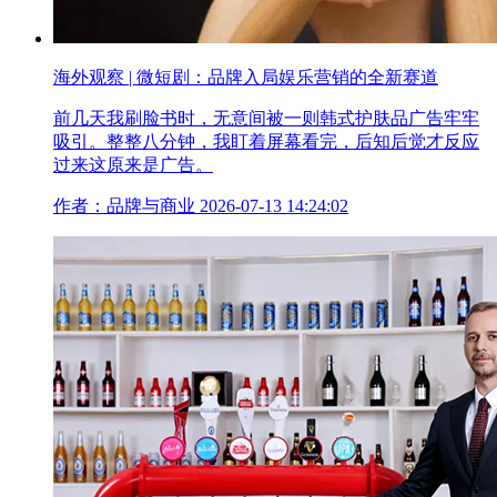
海外观察 | 微短剧：品牌入局娱乐营销的全新赛道
前几天我刷脸书时，无意间被一则韩式护肤品广告牢牢
吸引。整整八分钟，我盯着屏幕看完，后知后觉才反应
过来这原来是广告。
作者：品牌与商业
2026-07-13 14:24:02