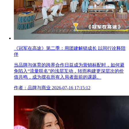
《冠军在高途》第二季：用团建解锁成长 以同行诠释陪
伴
当品牌与体育的跨界合作日益成为营销标配时，如何避
免陷入“流量联名”的浅层互动，转而构建更深层次的价
值共鸣，成为摆在所有入局者面前的课题。
作者：品牌与商业
2026-07-16 17:15:12