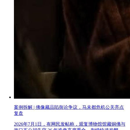
案例拆解 | 佛像藏品陷舆论争议，马未都危机公关亮点
复盘
2026年7月1日，有网民发帖称，观复博物馆馆藏铜佛与