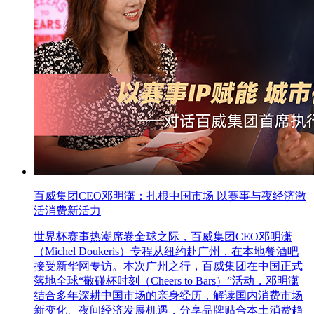
百威集团CEO邓明潇：扎根中国市场 以赛事与夜经济激
活消费新活力
世界杯赛事热潮席卷全球之际，百威集团CEO邓明潇
（Michel Doukeris）专程从纽约赴广州，在本地餐酒吧
接受新华网专访。本次广州之行，百威集团在中国正式
落地全球“敬碰杯时刻（Cheers to Bars）”活动，邓明潇
结合多年深耕中国市场的亲身经历，解读国内消费市场
新变化、夜间经济发展机遇，分享品牌贴合本土消费趋