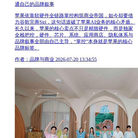
通自己的品牌叙事
苹果依靠软硬件全链路掌控构筑商业帝国，如今却要借
力谷歌完善Siri，这句话道破了苹果AI业务的核心矛盾。
长久以来，苹果的核心卖点不只是精致硬件，而是独家
全栈把控，硬件、芯片、系统、应用商店、隐私体系与
品牌叙事全部由自己主导，“掌控”本身就是苹果的核心
品牌标签。
作者：品牌与商业
2026-07-20 13:34:55